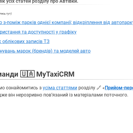
к усіх статей розділу про Автівки.
тесь тут)
 з-поміж парків однієї компанії; відкріплення від автопарк
истання та доступності у графіку
 облікових записів ТЗ
увань марок (брендів) та моделей авто
манди 🇺🇦 MyTaxiCRM
мо ознайомитись з
усіма статтями
розділу 🔗 «
Прийом-пер
адже він нерозривно повʼязаний із матеріалами поточного.