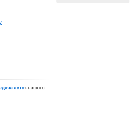
у
едача авто
» нашого