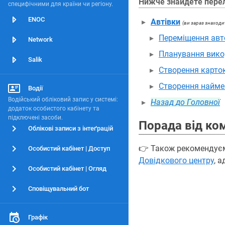
Нижче знайдете перелі
специфічними для країни чи регіону.
ENOC
Автівки
(ви зараз знаходи
Переміщення авто
Network
Планування викор
Salik
Створення карток
Створення наймен
Водії
Водійський обліковий запис у системі:
Назад до Головної
додаток особистого кабінету та
підключені засоби.
Порада від ко
Облікові записи з інтеґрацій
👉 Також рекомендує
Особистий кабінет | Доступ
Довідкового центру
, 
Особистий кабінет | Огляд
Сповіщувальний бот
Графік