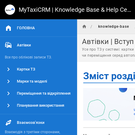
MyTaxiCRM | Knowledge Base & Help Center
/
knowledge-base
ГОЛОВНА
Автівки | Вступ
Автівки
Усе про ТЗ у системі: картк
чи переміщення серед автопа
Все про облікові записи ТЗ.
Картки ТЗ
Зміст розд
Марки та моделі
Переміщення та відкріплення
Планування використання
Взаємозвʼязки
Взаємодія з третіми сторонами,