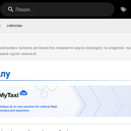
Пошук...
/
vehicles
и облікових записів автомобілів, елементи марок (брендів) та моделей; п
рків однієї компанії.
ілу