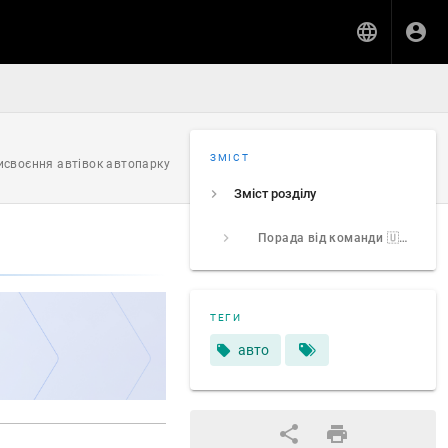
ЗМІСТ
рисвоєння автівок автопарку
Зміст розділу
Порада від команди 🇺🇦 MyTaxiCRM
ТЕГИ
авто