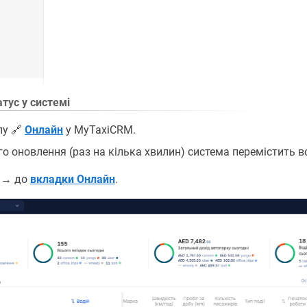
тус у системі
лу 🔗
Онлайн
у MyTaxiCRM.
о оновлення (раз на кілька хвилин) система перемістить во
→ до
вкладки Онлайн
.