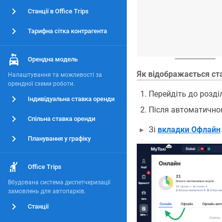
Станції в Office Trips
Тарифна сітка контрагента
Орендна модель
Як відображається ста
Налаштування та можливості за
орендної схеми роботи.
Перейдіть до розді
Індивідуальна ставка оренди
Після автоматичног
Спільна ставка оренди
Зі
вкладки Офлайн
Планування у графіку
Office Trips
Вбудована система диспетчеризації
замовлень для автопарків.
Станції