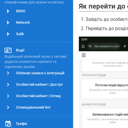
специфічними для країни чи регіону.
Як перейти до 
ENOC
Зайдіть до особисто
Network
Перейдіть до розді
Salik
Водії
Водійський обліковий запис у системі:
додаток особистого кабінету та
підключені засоби.
Облікові записи з інтеґрацій
Особистий кабінет | Доступ
Особистий кабінет | Огляд
Сповіщувальний бот
Графік