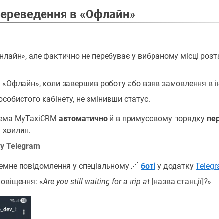
ереведення в «Офлайн»
нлайн», але фактично не перебуває у вибраному місці роз
 «Офлайн», коли завершив роботу або взяв замовлення в ін
особистого кабінету, не змінивши статус.
тема MyTaxiCRM
автоматично
й в примусовому порядку
пер
а хвилин.
у Telegram
темне повідомлення у спеціальному 🔗
боті
у додатку
Teleg
овіщення: «
Are you still waiting for a trip at
[назва станції]
?
»