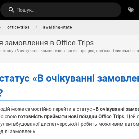
Пошук...
/
/
office-trips
awaiting-state
 замовлення в Office Trips
 стану «В очікуванні замовлення»: як він працює; повʼязані системні с
статус «В очікуванні замовле
?
одій може самостійно перейти в статус «
В очікуванні замо
ро свою
готовність приймати нові поїздки Office Trips
. Цей 
улем вбудованої диспетчерської і робить можливим авто
оділі замовлень.