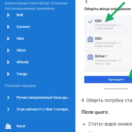
агрегаторами (ride-hailing) та іншими
постачальниками замовлень.
Bolt
Careem
Uber
Uklon
Wheely
Yango
Повʼязані процеси:
Ручна синхронізація бази даних
4. Оберіть потрібну ст
Зсув звітності з Uber (чотиригодинний)
Після цього:
Статус водія оновл
Каси