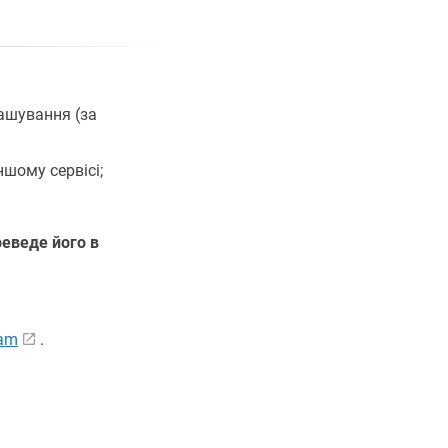
ташування (за
шому сервісі;
еведе його в
ram
.