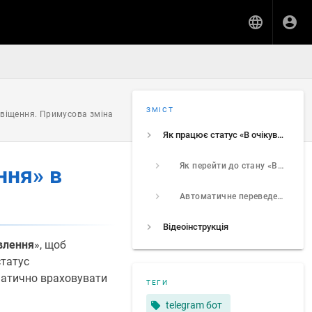
ЗМІСТ
повіщення. Примусова зміна
Як працює статус «В очікуванні замовлення» в Office Trips?
Як перейти до стану «В очікуванні замовлення»
ння» в
Автоматичне переведення в «Офлайн»
Відеоінструкція
влення
», щоб
статус
матично враховувати
ТЕГИ
telegram бот