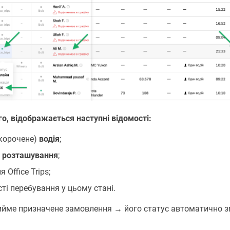
го, відображається наступні відомості:
корочене)
водія
;
е розташування
;
я Office Trips;
ті перебування у цьому стані.
ийме призначене замовлення → його статус автоматично з