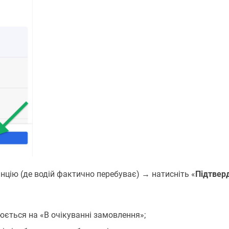
анцію (де водій фактично перебуває) → натисніть «
Підтвер
юється на «В очікуванні замовлення»;