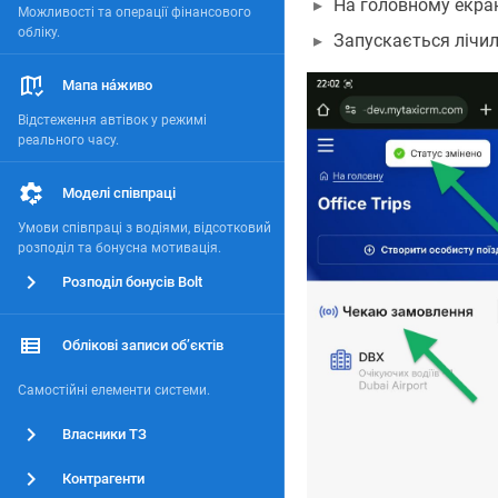
На головному екра
Можливості та операції фінансового
обліку.
Запускається лічил
Мапа на́живо
Відстеження автівок у режимі
реального часу.
Моделі співпраці
Умови співпраці з водіями, відсотковий
розподіл та бонусна мотивація.
Розподіл бонусів Bolt
Облікові записи обʼєктів
Самостійні елементи системи.
Власники ТЗ
Контрагенти