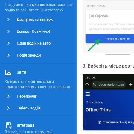
Інструмент планування завантаженості
водіїв та зайнятості ТЗ автопарку.
Доступність автівок
Екіпаж (Позмінно)
Один водій на авто
Подія оренди
3. Виберіть місце роз
Звіти
Кількісні та якісні показники,
індикатори ефективності та аналітика.
Перепробіг
Табель водіїв
Інтеґрації
Взаємодія із платформами-