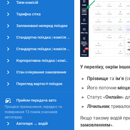
Типи комісій
Тарифна сітка
Заплановані наперед поїздки
Стандартна поїздка | комісія Автопарку
Стандартна поїздка | комісія Водія
Корпоративна поїздка | комісія Контрагента
У переліку, окрім іншо
Стан очікування замовлення
Прізвище
та
імʼя
(с
Перегляд вартості поїздок
Його поточне
місц
Статус «
Онлайн
» дл
Прийом-передача авто
Лічильник
тривалос
Процеси призначення, передачі та
повернення ТЗ поміж учасників
Якщо такому водій пр
автопарку.
Автопарк → водій
замовленням
».