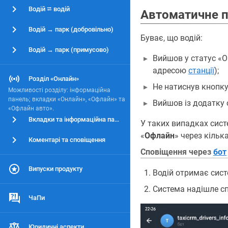
Водій ⮂ водій
Автоматичне п
Водій → парк (добровільно)
Буває, що водій:
Водій → парк (примусово)
Вийшов у статус «О
адресою
станції
);
Розділ «Онлайн»
Не натиснув кнопку
Можливості розділу: інформаційна
панель; вкладки «Онлайн», «Офлайн» та
Вийшов із додатку 
«Офлайн авто».
Вкладки та інформаційна панель
У таких випадках сис
«
Офлайн
» через кільк
Коментарі та сповіщення
Сповіщення через
бот
Випуски продукту
Водій отримає сис
Система надішле сп
ЧаПи
Юридичні аспекти