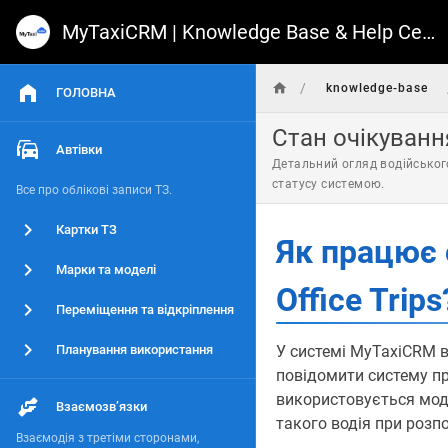
MyTaxiCRM | Knowledge Base & Help Center
/
knowledge-base
ГОЛОВНА
Стан очікування
Автівки
Детальний огляд водійського
статусу системою.
Все про облікові записи ТЗ.
Картки ТЗ
Як працює 
Марки та моделі
Office Trips
Переміщення та відкріплення
Планування використання
У системі MyTaxiCRM в
повідомити систему п
використовується мод
Взаємозвʼязки
такого водія при розп
Взаємодія з третіми сторонами,