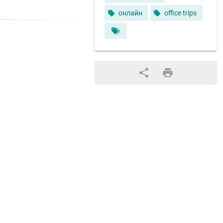
онлайн
office trips