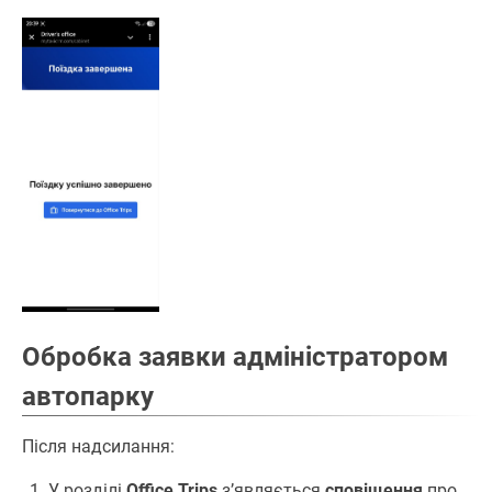
Обробка заявки адміністратором
автопарку
Після надсилання:
У розділі
Office Trips
зʼявляється
сповіщення
про