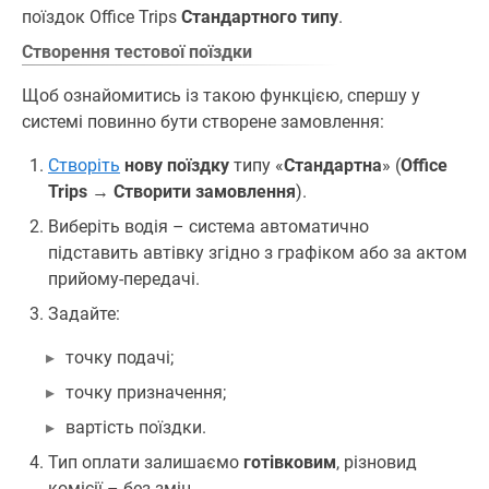
поїздок Office Trips
Стандартного типу
.
Створення тестової поїздки
Щоб ознайомитись із такою функцією, спершу у
системі повинно бути створене замовлення:
Створіть
нову поїздку
типу «
Стандартна
» (
Office
Trips
→
Створити замовлення
).
Виберіть водія – система автоматично
підставить автівку згідно з графіком або за актом
прийому-передачі.
Задайте:
точку подачі;
точку призначення;
вартість поїздки.
Тип оплати залишаємо
готівковим
, різновид
комісії – без змін.