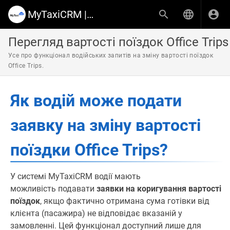
MyTaxiCRM | Knowledge Base & Help Center
Перегляд вартості поїздок Office Trips
Усе про функціонал водійських запитів на зміну вартості поїздок
Office Trips.
Як водій може подати
заявку на зміну вартості
поїздки Office Trips?
У системі MyTaxiCRM водії мають
можливість подавати
заявки на коригування вартості
поїздок
, якщо фактично отримана сума готівки від
клієнта (пасажира) не відповідає вказаній у
замовленні. Цей функціонал доступний лише для